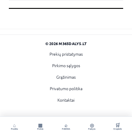
© 2026 M365DALYS.LT
Prekių pristatymas
Pirkimo sąlygos
Grąžinimas
Privatumo politika
Kontaktai
⌂
▦
⌕
◎
🛒
Pradžia
Prekės
PAIEŠKA
Paskyra
Krepšelis