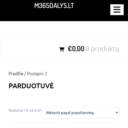
Eiti
M365DALYS.LT
prie
turinio
Parduotuvė
Remontas
Mano
Krepšelis
Kontaktai
paskyra
€0,00
0 produktų
Pradžia
/ Puslapis 2
PARDUOTUVĖ
Rodoma 13–24 iš 81
Rūšiuojama
pagal
populiarumą