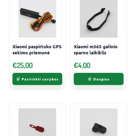
This
product
has
multiple
variants.
The
Xiaomi paspirtuko GPS
Xiaomi m365 galinio
sekimo priemonė
sparno laikiklis
options
may
€
25,00
€
4,00
be
chosen
Pasirinkti savybes
Daugiau
on
the
product
page