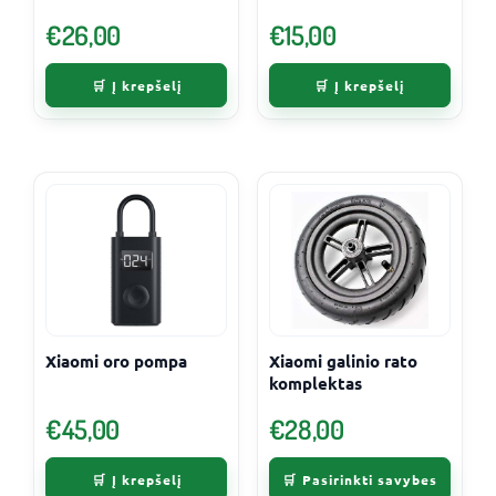
€
26,00
€
15,00
Į krepšelį
Į krepšelį
This
product
has
multiple
variants.
The
Xiaomi oro pompa
Xiaomi galinio rato
komplektas
options
may
€
45,00
€
28,00
be
chosen
Į krepšelį
Pasirinkti savybes