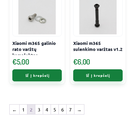
Xiaomi m365 galinio
Xiaomi m365
rato varžtų
sulenkimo varžtas v1.2
komplektas
€
5,00
€
6,00
Į krepšelį
Į krepšelį
←
1
2
3
4
5
6
7
→