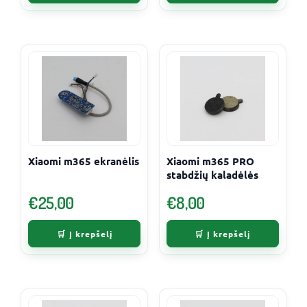
on
the
product
page
Xiaomi m365 ekranėlis
Xiaomi m365 PRO
stabdžių kaladėlės
€
25,00
€
8,00
Į krepšelį
Į krepšelį