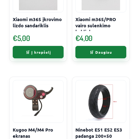
Xiaomi m365 įkrovimo
Xiaomi m365/PRO
lizdo sandariklis
vairo sulenkimo
kabliukas
€
5,00
€
4,00
Į krepšelį
Daugiau
Kugoo M4/M4 Pro
Ninebot ES1 ES2 ES3
ekranas
padanga 200×50